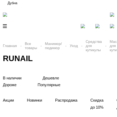
Дубна
Средства
Мас
Все
Маникюр/
Главная
Уход
для
для
товары
педикюр
кутикулы
кут
RUNAIL
В наличии
Дешевле
Дороже
Популярные
Акции
Новинки
Распродажа
Скидка
до 10%