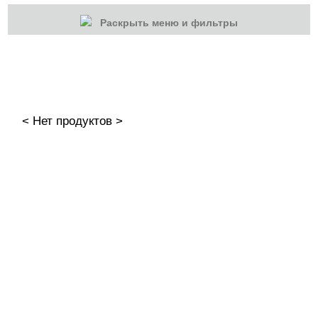
Раскрыть меню и фильтры
КАТЕГОРИИ
Cбросить
Акции
Новинки
< Нет продуктов >
Скоро в продаже
Распродажа
Дизайн ногтей
Инструменты
Лаки для ногтей
Пилки, блоки
Подология
Уход