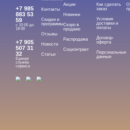
Акции
Как сделать
О
ЦЕНА
Cвернуть
+7 985
заказ
п
Контакты
883 53
Новинки
Условия
59
Скидки и
доставки и
программы
Скоро в
с 10:00 до
оплаты
19:00
продаже
Отзывы
Договор-
Распродажа
+7 905
оферта
Новости
507 31
Соцконтракт
Персональные
32
Статьи
ПРИМЕНЕНИЕ
данные
Cвернуть
Единая
служба
сервиса
Для ногтей
Для рук
Для ног