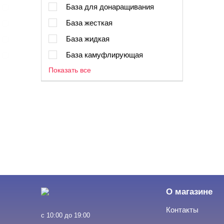
База для донаращивания
База жесткая
База жидкая
База камуфлирующая
Показать все
О магазине
Контакты
с 10:00 до 19:00