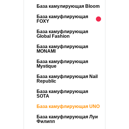
База камулирующая Bloom
База камуфлирующая
FOXY
База камуфлирующая
Global Fashion
База камуфлирующая
MONAMI
База камуфлирующая
Mystique
База камуфлирующая Nail
Republic
База камуфлирующая
SOTA
База камуфлирующая UNO
База камуфлирующая Луи
Филипп