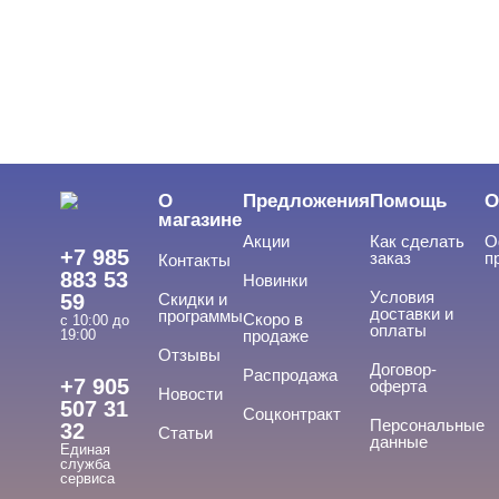
Наборы профессиональные
Пинцеты и др.
Ресницы CHARME
Ресницы Irisk, Simona, Eva Bond
Ресницы KODI
О
Предложения
Помощь
О
магазине
Ресницы Lady Victory, YRE
Акции
Как сделать
О
+7 985
заказ
п
Контакты
Ресницы TNL
883 53
Новинки
Условия
59
Скидки и
Ресницы TRIUMPH
доставки и
программы
Скоро в
с 10:00 до
оплаты
19:00
продаже
Ресницы для наращивания, RUNAIL
Отзывы
Договор-
Распродажа
+7 905
оферта
Новости
Сопутствующие материалы
507 31
Соцконтракт
Персональные
32
Статьи
Трафареты для бровей
данные
Единая
служба
сервиса