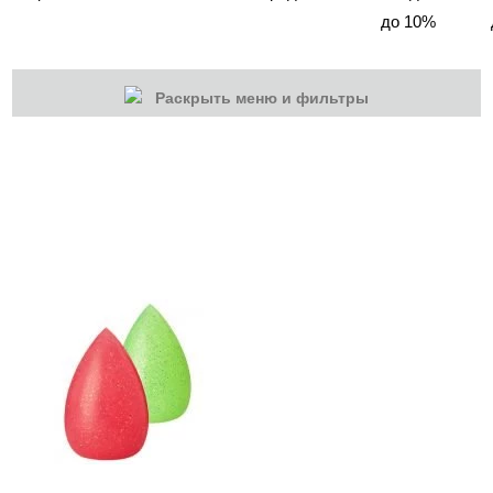
до 10%
Раскрыть меню и фильтры
КАТЕГОРИИ
Cбросить
Акции
Новинки
Скоро в продаже
Распродажа
Волосы
Массаж
Парафинотерапия
Солярий