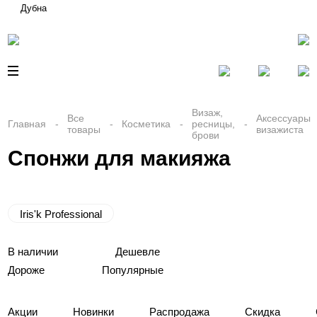
Дубна
Визаж,
Все
Аксессуары
Главная
Косметика
ресницы,
товары
визажиста
брови
Спонжи для макияжа
Iris'k Professional
В наличии
Дешевле
Дороже
Популярные
Акции
Новинки
Распродажа
Скидка