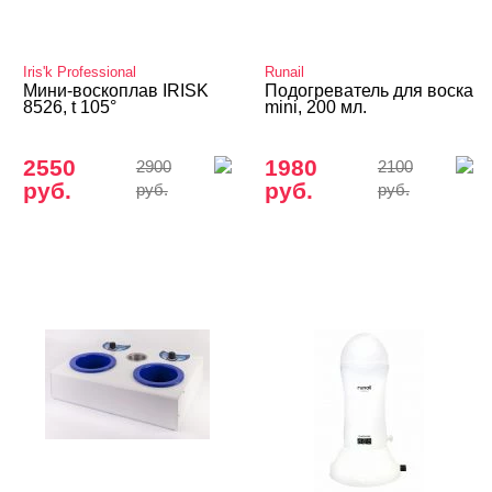
Аппараты STRONG
Аппараты для маникюра и педикюра
Iris'k Professional
Runail
Мини-воскоплав IRISK
Подогреватель для воска
Бестеневые лампы
8526, t 105°
mini, 200 мл.
Ванночки для маникюра/педикюра
2550
1980
2900
2100
Воскоплавы и восконагревалели
руб.
руб.
руб.
руб.
Вытяжки, сушки, пылесборники
Лампы
Парафиновые ванны
Подставки для педикюра
Сменные лампочки, ванночки, мешки
Стерилизаторы, крафт-пакеты
Электро – валенки, электро – варежки