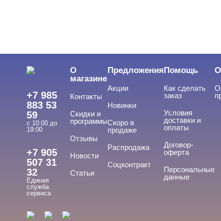
О
Предложения
Помощь
О
магазине
Акции
Как сделать
О
+7 985
заказ
п
Контакты
883 53
Новинки
Условия
59
Скидки и
доставки и
программы
Скоро в
с 10:00 до
оплаты
19:00
продаже
Отзывы
Договор-
Распродажа
+7 905
оферта
Новости
507 31
Соцконтракт
Персональные
32
Статьи
данные
Единая
служба
сервиса