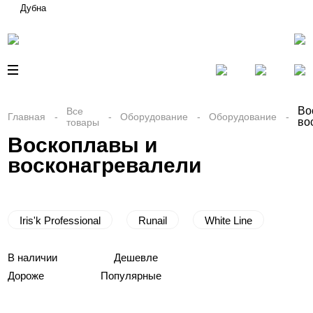
Дубна
Во
Все
Главная
Оборудование
Оборудование
во
товары
Воскоплавы и
восконагревалели
Iris'k Professional
Runail
White Line
В наличии
Дешевле
Дороже
Популярные