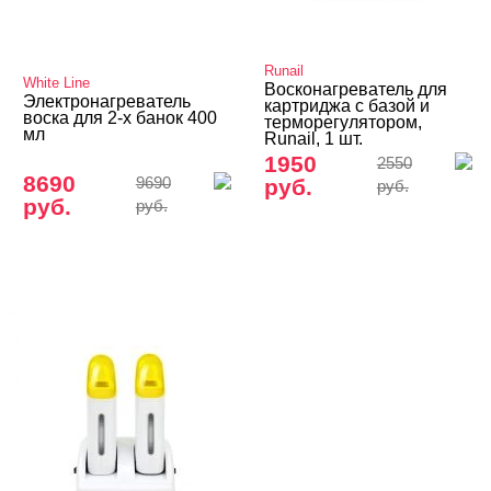
Дарсонваль
Одежда для мастеров
Runail
White Line
Восконагреватель для
Товары со скидкой
Электронагреватель
картриджа с базой и
воска для 2-х банок 400
терморегулятором,
мл
Runail, 1 шт.
Учебные пособия, журналы
1950
2550
8690
9690
руб.
руб.
руб.
руб.
БРЕНДЫ
Cвернуть
Iris'k Professional
Runail
White Line
ЦЕНА
Cвернуть