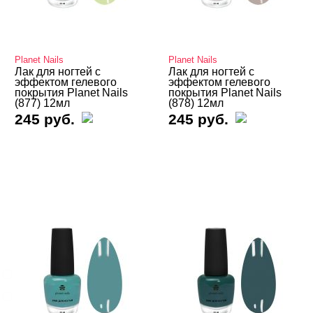
Planet Nails
Planet Nails
Лак для ногтей с
Лак для ногтей с
эффектом гелевого
эффектом гелевого
покрытия Planet Nails
покрытия Planet Nails
ЦЕНА
Cвернуть
(877) 12мл
(878) 12мл
245 руб.
245 руб.
ВИДЫ ЛАКОВ
Cвернуть
База
Голографический