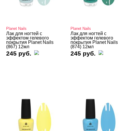
Лаки для ногтей
Базы, Топы, Сушки для лака
Лак Global Fashion
Planet Nails
Planet Nails
Лаки для ногтей IVA NAILS
Лак для ногтей с
Лак для ногтей с
эффектом гелевого
эффектом гелевого
покрытия Planet Nails
покрытия Planet Nails
Лаки для ногтей Manik
(867) 12мл
(874) 12мл
245 руб.
245 руб.
Лаки для ногтей Masura
Лаки для ногтей Planet Nails
Коллекция лаков для ногтей Reflection
Лак для ногтей с эффектом гелевого покрытия
Светоотражающие лаки
Термо лаки
Флуоресцентные лаки
Лаки для ногтей SWANKY STAMPING
Лаки для ногтей Vinyl