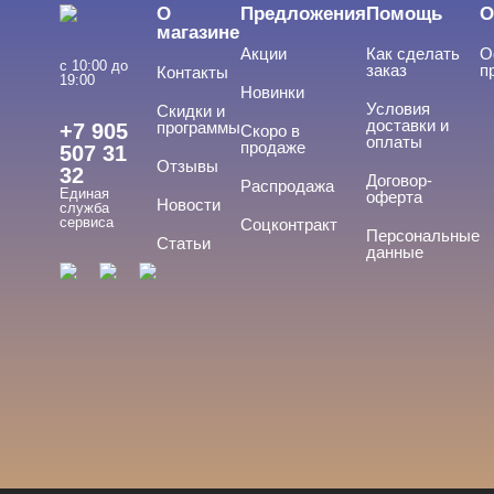
О
Предложения
Помощь
О
магазине
Акции
Как сделать
О
с 10:00 до
заказ
п
Контакты
19:00
Новинки
Условия
Скидки и
доставки и
программы
+7 905
Скоро в
оплаты
продаже
507 31
Отзывы
32
Договор-
Распродажа
Единая
оферта
Новости
служба
сервиса
Соцконтракт
Персональные
Статьи
данные