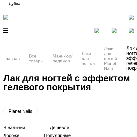
Дубна
Лак 
Лаки
ногт
Лаки
для
Все
Маникюр/
эфф
Главная
для
ногтей
товары
педикюр
геле
ногтей
Planet
пок
Nails
Лак для ногтей с эффектом
гелевого покрытия
Planet Nails
В наличии
Дешевле
Дороже
Популярные