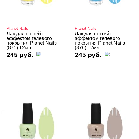
Лаки для ногтей Fennel One
Лак для ногтей Runail
Planet Nails
Planet Nails
Пилки, блоки
Лак для ногтей с
Лак для ногтей с
эффектом гелевого
эффектом гелевого
Подология
покрытия Planet Nails
покрытия Planet Nails
(875) 12мл
(876) 12мл
Уход
245 руб.
245 руб.
Фрезы, боры, колпачки
БРЕНДЫ
Cвернуть
Planet Nails
ЦВЕТ
Свернуть