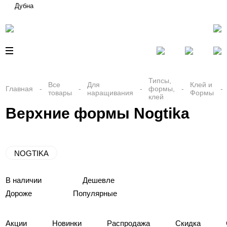
Дубна
Типсы,
Все
Для
Клей и
Главная
формы,
товары
наращивания
Формы
клей
Верхние формы Nogtika
NOGTIKA
В наличии
Дешевле
Дороже
Популярные
Акции
Новинки
Распродажа
Скидка