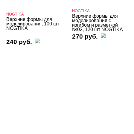
Кисти
NOGTIKA
NOGTIKA
Типсы, формы, клей
Верхние формы для
Верхние формы для
моделирования с
моделирования, 100 шт
изгибом и разметкой
Гелевые типсы
NOGTIKA
№02, 120 шт NOGTIKA
270 руб.
Силикон для создания форм
240 руб.
Стекловолокно
Типсорезы
Типсы для дизайна
Шёлк для ремонта
Типсы профессиональные
Типсы номерные
Типсы для ног
ТИПСЫ EDGE