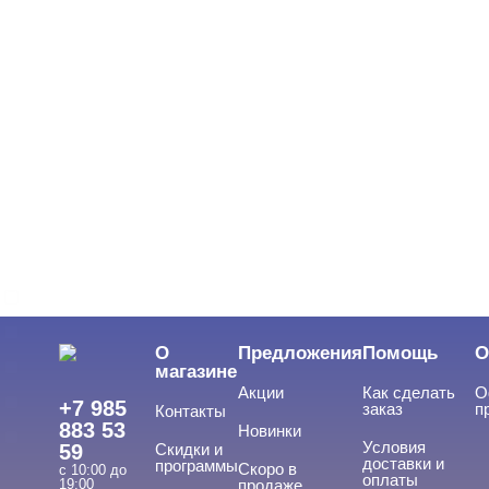
ЦЕНА
Cвернуть
ВИДЫ ГЕЛЕЙ
Cвернуть
LED-гели
LED/UV-гели
О
Предложения
Помощь
О
Акригель
магазине
Акции
Как сделать
О
Уф-Гель
+7 985
заказ
п
Контакты
883 53
Новинки
Биогель
Условия
59
Скидки и
доставки и
программы
Скоро в
Показать все
с 10:00 до
оплаты
19:00
продаже