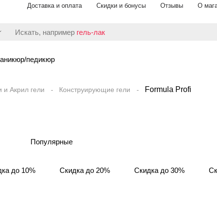
Доставка и оплата
Скидки и бонусы
Отзывы
О маг
Искать, например
гель-лак
аникюр/педикюр
Formula Profi
и и Акрил гели
Конструирующие гели
Популярные
дка до 10%
Скидка до 20%
Скидка до 30%
Ск