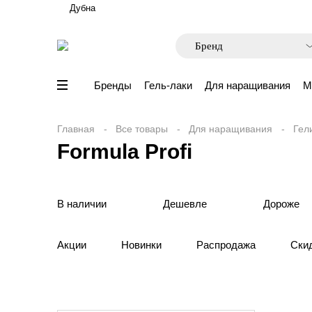
Дубна
Бренды
Гель-лаки
Для наращивания
М
Главная
Все товары
Для наращивания
Гел
Formula Profi
В наличии
Дешевле
Дороже
Акции
Новинки
Распродажа
Ски