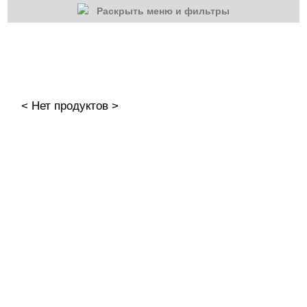
Раскрыть меню и фильтры
КАТЕГОРИИ
Cбросить
Акции
Новинки
< Нет продуктов >
Скоро в продаже
Распродажа
Дизайн ногтей
Втирка-спрей
Жидкая втирка
Ручки маркер для дизайна
3D дизайн
Valentine's Day