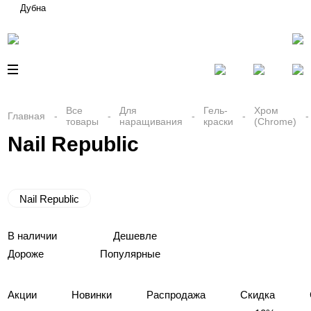
Дубна
Все
Для
Гель-
Хром
Главная
товары
наращивания
краски
(Chrome)
Nail Republic
Nail Republic
В наличии
Дешевле
Дороже
Популярные
Акции
Новинки
Распродажа
Скидка