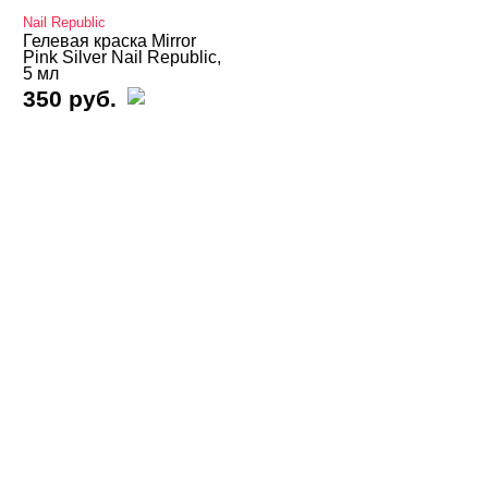
Nail Republic
Bagheera Nails
Гелевая краска Mirror
Pink Silver Nail Republic,
5 мл
Beautix
350 руб.
Bloom
Charme
DE LA RO
Global Fashion
Holy Molly
Imen
InGarden
IRISK
Iva Nails
JU.Bilej