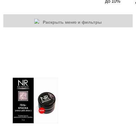
до 10%
Раскрыть меню и фильтры
КАТЕГОРИИ
Cбросить
Акции
Новинки
Скоро в продаже
Распродажа
Наборы
Акрилы
Гель-краски
ADRICOCO
AMOKEY