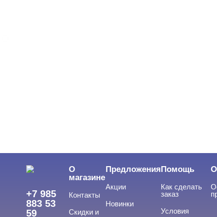
Nail Republic
ЦВЕТ
Свернуть
ЦЕНА
Cвернуть
О
Предложения
Помощь
О
магазине
Акции
Как сделать
О
+7 985
заказ
п
Контакты
883 53
Новинки
Условия
59
Скидки и