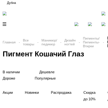
Дубна
Пигменты/
Все
Маникюр/
Дизайн
Главная
Пигменты-
товары
педикюр
ногтей
Втирки
Пигмент Кошачий Глаз
В наличии
Дешевле
Дороже
Популярные
Акции
Новинки
Распродажа
Скидка
до 10%