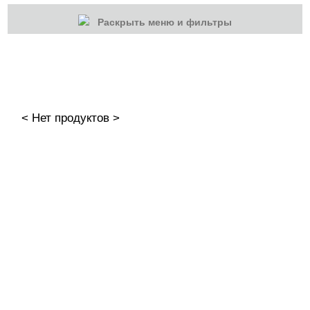
Раскрыть меню и фильтры
КАТЕГОРИИ
Cбросить
Акции
Новинки
< Нет продуктов >
Скоро в продаже
Распродажа
Дизайн ногтей
Втирка-спрей
Жидкая втирка
Ручки маркер для дизайна
3D дизайн
Valentine's Day