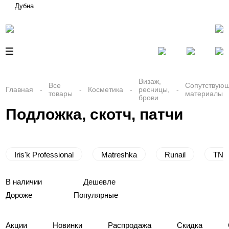
Дубна
Визаж,
Все
Сопутствую
Главная
Косметика
ресницы,
товары
материалы
брови
Подложка, скотч, патчи
Iris'k Professional
Matreshka
Runail
TNL
В наличии
Дешевле
Дороже
Популярные
Акции
Новинки
Распродажа
Скидка