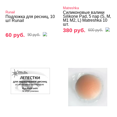
Ресницы CHARME
Matreshka
Runail
Ресницы Irisk, Simona, Eva Bond
Силиконовые валики
Silikone Pad, 5 пар (S, M,
Подложка для ресниц, 10
M1 М2, L) Matreshka 10
шт Runail
Ресницы KODI
шт.
380 руб.
600 руб.
Ресницы Lady Victory, YRE
60 руб.
90 руб.
Ресницы TNL
Ресницы TRIUMPH
Ресницы для наращивания, RUNAIL
Сопутствующие материалы
Микробраш/Щёточки
Подложка, скотч, патчи
Прочие принадлежности
Трафареты для бровей