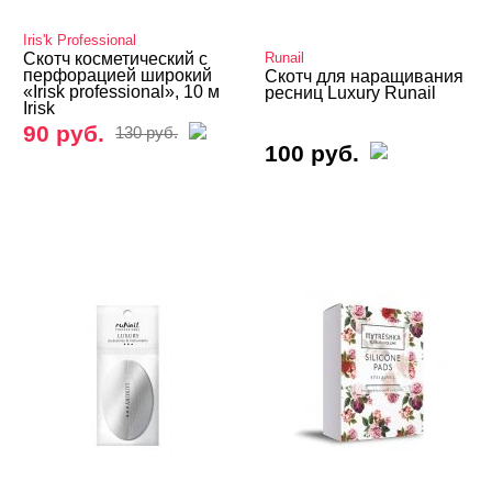
Уходовая косметика
Iris'k Professional
Шугаринг, фитосмола
Скотч косметический с
Runail
перфорацией широкий
Скотч для наращивания
«Irisk professional», 10 м
ресниц Luxury Runail
Депиляция, парафинотерапия
Irisk
90 руб.
130 руб.
Мезотерапия
100 руб.
Боди-арт
Визаж, ресницы, брови
Аксессуары визажиста
Дебондеры, обезжириватели и прочее
Для татуажа иглы и манипулы
Краска и Хна
Наборы профессиональные
Пинцеты и др.