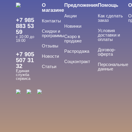
О
Предложения
Помощь
О
магазине
Акции
Как сделать
О
+7 985
заказ
п
Контакты
883 53
Новинки
Условия
59
Скидки и
доставки и
программы
Скоро в
с 10:00 до
оплаты
19:00
продаже
Отзывы
Договор-
Распродажа
+7 905
оферта
Новости
507 31
Соцконтракт
Персональные
32
Статьи
данные
Единая
служба
сервиса