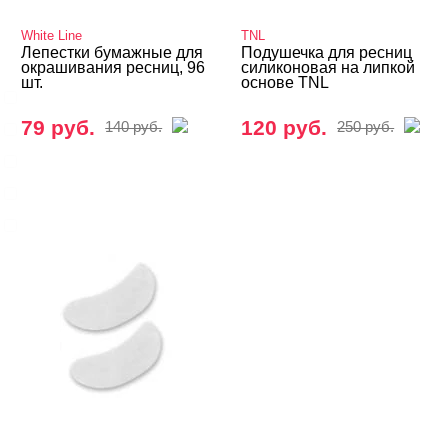
БРЕНДЫ
Cвернуть
White Line
TNL
Лепестки бумажные для
Подушечка для ресниц
окрашивания ресниц, 96
силиконовая на липкой
шт.
основе TNL
Iris'k Professional
79 руб.
120 руб.
140 руб.
250 руб.
Matreshka
Runail
TNL
White Line
Показать все
ЦЕНА
Cвернуть