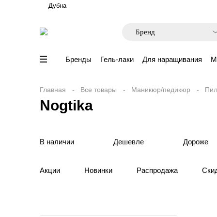
Дубна
Бренды
Гель-лаки
Для наращивания
М
Главная
Все товары
Маникюр/педикюр
Пил
Nogtika
В наличии
Дешевле
Дороже
Акции
Новинки
Распродажа
Ски