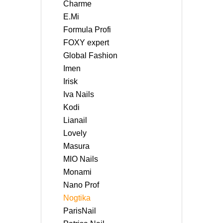
Charme
E.Mi
Formula Profi
FOXY expert
Global Fashion
Imen
Irisk
Iva Nails
Kodi
Lianail
Lovely
Masura
MIO Nails
Monami
Nano Prof
Nogtika
ParisNail