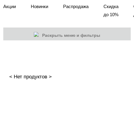
Акции
Новинки
Распродажа
Скидка
до 10%
Раскрыть меню и фильтры
КАТЕГОРИИ
Cбросить
Акции
Новинки
< Нет продуктов >
Скоро в продаже
Распродажа
Подарки и сертификаты
Дезинфекция
Жидкости