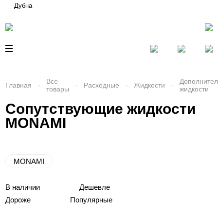
Дубна
Все
Дополните
Главная
Расходные
Жидкости
товары
жидкости
Сопутствующие жидкости
MONAMI
MONAMI
В наличии
Дешевле
Дороже
Популярные