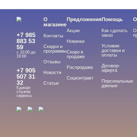
Сопутствующие жидкости The ONE
Сопутствующие жидкости TNL
О
Предложения
Помощь
О
Сопутствующие жидкости UNO
магазине
Сопутствующие жидкости VogueNails
Акции
Как сделать
О
+7 985
заказ
п
Контакты
Сопутствующие жидкости Без бренда
883 53
Новинки
Сопутствующие жидкости Владмива
Условия
59
Скидки и
доставки и
программы
Скоро в
с 10:00 до
Сопутствующие жидкости Луи Филипп
оплаты
19:00
продаже
Сопутствующие жидкости Опция
Отзывы
Договор-
Распродажа
+7 905
оферта
Новости
Расходные материалы
507 31
Соцконтракт
Персональные
32
Статьи
Аксессуары
данные
Единая
служба
сервиса
БРЕНДЫ
Cвернуть
MONAMI