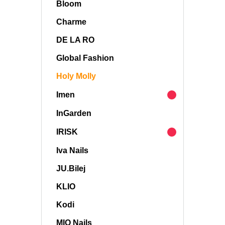
Bloom
Charme
DE LA RO
Global Fashion
Holy Molly
Imen
InGarden
IRISK
Iva Nails
JU.Bilej
KLIO
Kodi
MIO Nails