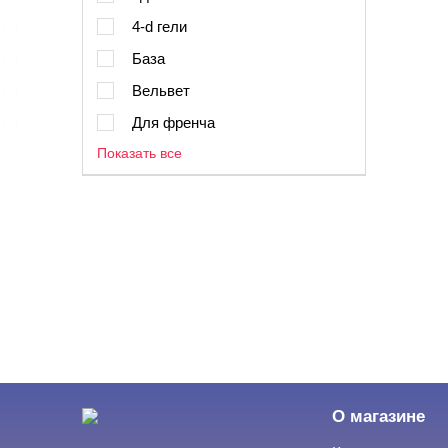
4-d гели
База
Вельвет
Для френча
Показать все
О магазине