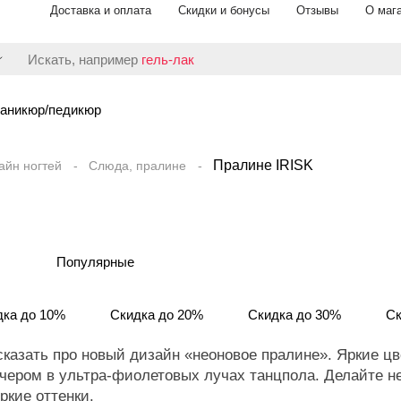
Доставка и оплата
Скидки и бонусы
Отзывы
О маг
Искать, например
гель-лак
аникюр/педикюр
Пралине IRISK
айн ногтей
Слюда, пралине
Популярные
дка до 10%
Скидка до 20%
Скидка до 30%
Ск
сказать про новый дизайн «неоновое пралине». Яркие ц
чером в ультра-фиолетовых лучах танцпола. Делайте н
ркие оттенки.