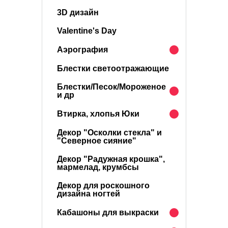
3D дизайн
Valentine's Day
Аэрография
Блестки светоотражающие
Блестки/Песок/Мороженое
и др
Втирка, хлопья Юки
Декор "Осколки стекла" и
"Северное сияние"
Декор "Радужная крошка",
мармелад, крумбсы
Декор для роскошного
дизайна ногтей
Кабашоны для выкраски