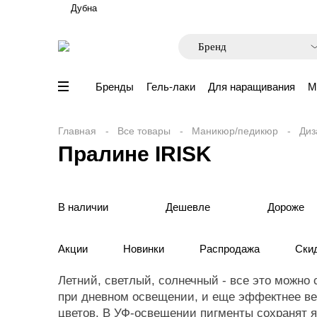
Дубна
Бренды
Гель-лаки
Для наращивания
М
Главная
Все товары
Маникюр/педикюр
Диз
Пралине IRISK
В наличии
Дешевле
Дороже
Акции
Новинки
Распродажа
Ски
Летний, светлый, солнечный - все это можно 
при дневном освещении, и еще эффектнее ве
цветов. В УФ-освещении пигменты сохранят я