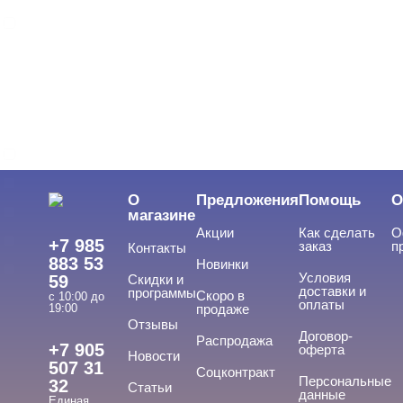
Трехфазная
ВИДЫ ГЕЛЕЙ
Cвернуть
LED-гели
LED/UV-гели
О
Предложения
Помощь
О
Акригель
магазине
Акции
Как сделать
О
Уф-Гель
+7 985
заказ
п
Контакты
883 53
Новинки
Биогель
Условия
59
Скидки и
доставки и
программы
Скоро в
Показать все
с 10:00 до
оплаты
19:00
продаже
Отзывы
ТИПЫ ГЕЛЕЙ
Договор-
Cвернуть
Распродажа
+7 905
оферта
Новости
507 31
Соцконтракт
Персональные
32
Статьи
данные
Единая