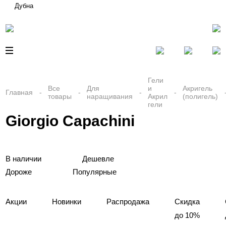
Дубна
Гели
Все
Для
и
Акригель
Главная
товары
наращивания
Акрил
(полигель)
гели
Giorgio Capachini
В наличии
Дешевле
Дороже
Популярные
Акции
Новинки
Распродажа
Скидка
до 10%