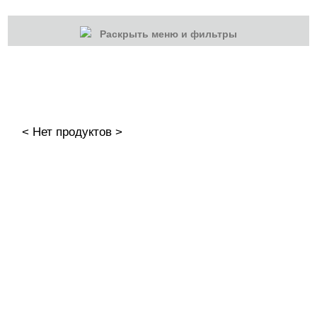
Раскрыть меню и фильтры
КАТЕГОРИИ
Cбросить
Акции
Новинки
< Нет продуктов >
Скоро в продаже
Распродажа
Наборы
Акрилы
Гель-краски
Гели и Акрил гели
База