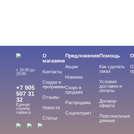
О
Предложения
Помощь
О
магазине
Акции
Как сделать
О
с 10:00 до
заказ
п
Контакты
19:00
Новинки
Условия
Скидки и
доставки и
программы
+7 905
Скоро в
оплаты
продаже
507 31
Отзывы
32
Договор-
Распродажа
Единая
оферта
Новости
служба
сервиса
Соцконтракт
Персональные
Статьи
данные