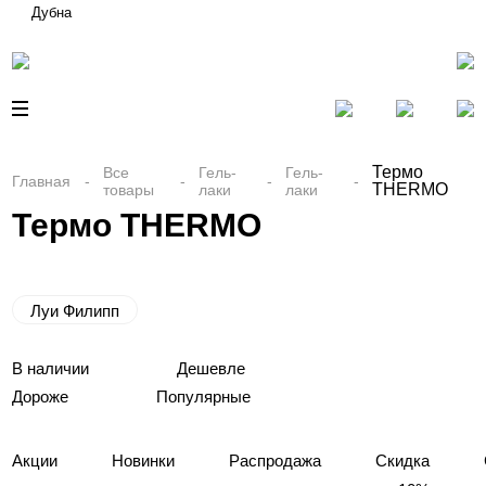
Дубна
Термо
Все
Гель-
Гель-
Главная
THERMO
товары
лаки
лаки
Термо THERMO
Луи Филипп
В наличии
Дешевле
Дороже
Популярные
Акции
Новинки
Распродажа
Скидка