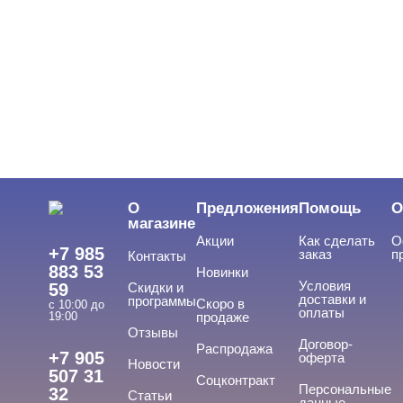
ЦВЕТ
Свернуть
ЦЕНА
Cвернуть
О
Предложения
Помощь
О
магазине
Акции
Как сделать
О
+7 985
заказ
п
Контакты
883 53
Новинки
Условия
59
Скидки и
доставки и
программы
Скоро в
с 10:00 до
оплаты
19:00
продаже
Отзывы
ТИПЫ ГЕЛЕЙ
Договор-
Cвернуть
Распродажа
+7 905
оферта
Новости
507 31
Соцконтракт
Персональные
32
Статьи
данные