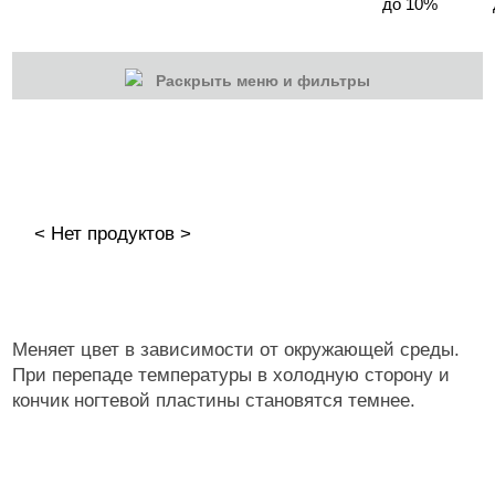
до 10%
Раскрыть меню и фильтры
КАТЕГОРИИ
Cбросить
Акции
Новинки
< Нет продуктов >
Скоро в продаже
Распродажа
Гель-лаки
Меняет цвет в зависимости от окружающей среды.
Акварельные "По-мокрому"
При перепаде температуры в холодную сторону и
кончик ногтевой пластины становятся темнее.
База камуфлирующая MIO Nails
База камуфлирующая Nogtika
Базы