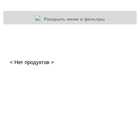
Раскрыть меню и фильтры
КАТЕГОРИИ
Cбросить
Акции
Новинки
< Нет продуктов >
Скоро в продаже
Распродажа
Подарки и сертификаты
Дезинфекция
Жидкости
Жидкости для очистки инструмента
Праймеры и др.