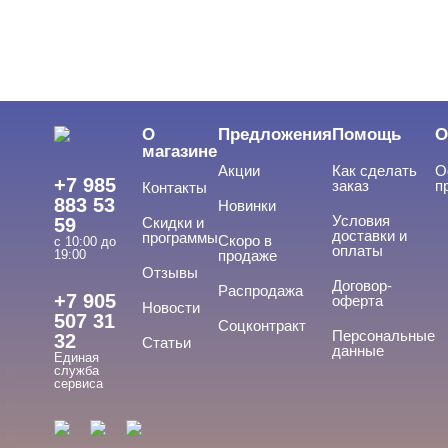
Сопутствующие жидкости UNO
Сопутствующие жидкости VogueNails
Сопутствующие жидкости Без бренда
Сопутствующие жидкости Владмива
Сопутствующие жидкости Луи Филипп
О
Предложения
Помощь
О
Сопутствующие жидкости Опция
магазине
Акции
Как сделать
О
Расходные материалы
+7 985
заказ
п
Контакты
883 53
Новинки
Аксессуары
Условия
59
Скидки и
доставки и
программы
Скоро в
с 10:00 до
оплаты
19:00
продаже
Отзывы
БРЕНДЫ
Договор-
Cвернуть
Распродажа
+7 905
оферта
Новости
507 31
Соцконтракт
Персональные
32
Статьи
данные
Единая
ADRICOCO
служба
сервиса
ARAVIA
ARTEX