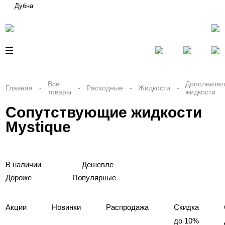
Дубна
Все
Дополните
Главная
Расходные
Жидкости
товары
жидкости
Сопутствующие жидкости
Mystique
В наличии
Дешевле
Дороже
Популярные
Акции
Новинки
Распродажа
Скидка
до 10%