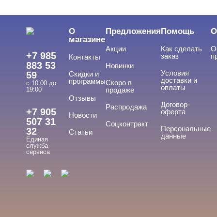
О
Предложения
Помощь
О
магазине
Акции
Как сделать
О
+7 985
заказ
п
Контакты
883 53
Новинки
Условия
59
Скидки и
доставки и
программы
Скоро в
с 10:00 до
оплаты
19:00
продаже
Отзывы
Договор-
Распродажа
+7 905
оферта
Новости
507 31
Соцконтракт
Персональные
32
Статьи
данные
Единая
служба
сервиса