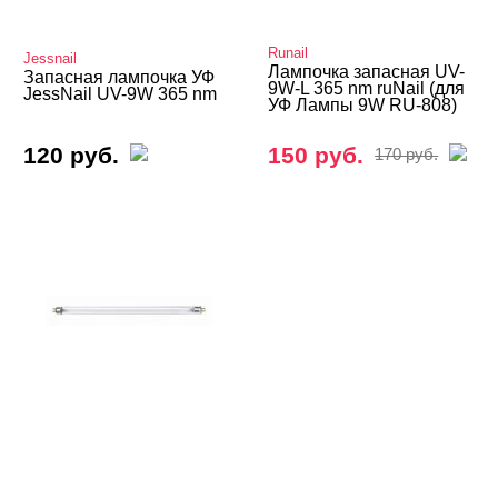
Аппараты STRONG
Аппараты для маникюра и педикюра
Runail
Jessnail
Лампочка запасная UV-
Запасная лампочка УФ
9W-L 365 nm ruNail (для
Бестеневые лампы
JessNail UV-9W 365 nm
УФ Лампы 9W RU-808)
Ванночки для маникюра/педикюра
120 руб.
150 руб.
170 руб.
Воскоплавы и восконагревалели
Вытяжки, сушки, пылесборники
Лампы
LED лампы
UV (уф) лампы
UV/CCFL/LED лампы (гибрид)
Лампы Кварц
Светильники, лампы-лупы