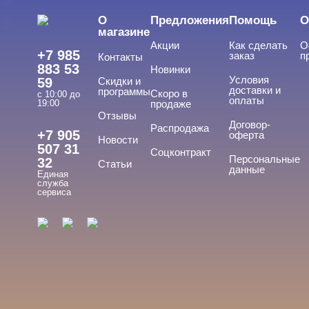
Jessnail
О
Предложения
Помощь
О
Runail
магазине
Акции
Как сделать
О
+7 985
заказ
п
Контакты
ЦЕНА
Cвернуть
883 53
Новинки
Условия
59
Скидки и
доставки и
программы
Скоро в
с 10:00 до
оплаты
19:00
продаже
Отзывы
Договор-
Распродажа
+7 905
оферта
Новости
507 31
Соцконтракт
Персональные
32
Статьи
данные
Единая
служба
сервиса