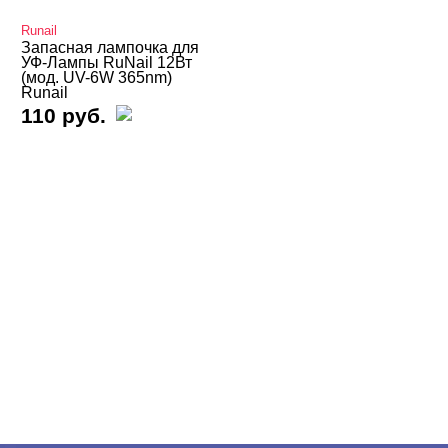
Парафиновые ванны
Runail
Подставки для педикюра
Запасная лампочка для
УФ-Лампы RuNail 12Вт
Сменные лампочки, ванночки, мешки
(мод. UV-6W 365nm)
Runail
Стерилизаторы, крафт-пакеты
110 руб.
Электро – валенки, электро – варежки
Дарсонваль
Одежда для мастеров
Товары со скидкой
Учебные пособия, журналы
БРЕНДЫ
Cвернуть