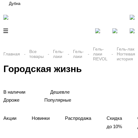
Дубна
Гель-
Гель-лак
Все
Гель-
Гель-
Главная
лаки
Ногтевая
товары
лаки
лаки
REVOL
история
Городская жизнь
В наличии
Дешевле
Дороже
Популярные
Акции
Новинки
Распродажа
Скидка
до 10%