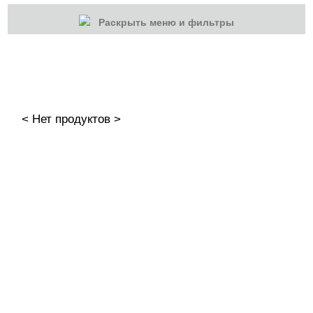
Раскрыть меню и фильтры
КАТЕГОРИИ
Cбросить
Акции
Новинки
< Нет продуктов >
Скоро в продаже
Распродажа
Гель-лаки
Акварельные "По-мокрому"
База камуфлирующая MIO Nails
База камуфлирующая Nogtika
Базы
Базы камуфлирующие