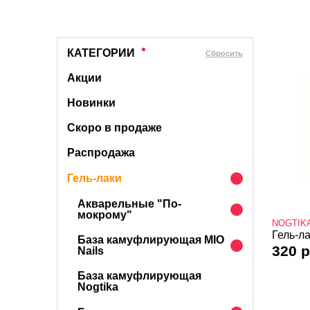
КАТЕГОРИИ
Cбросить
Акции
Новинки
Скоро в продаже
Распродажа
Гель-лаки
Акварельные "По-
мокрому"
NOGTIK
Гель-ла
База камуфлирующая MIO
320 р
Nails
База камуфлирующая
Nogtika