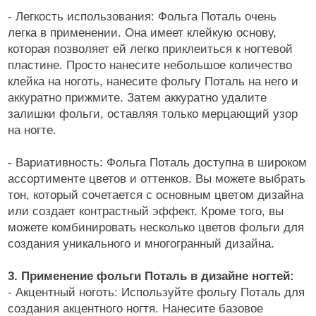
Клей (гель) для фольги, страз, слайдеров
- Легкость использования: Фольга Поталь очень
легка в применении. Она имеет клейкую основу,
Колечки на пальцы ног
которая позволяет ей легко приклеиться к ногтевой
пластине. Просто нанесите небольшое количество
Кружево и паутинка
клейка на ноготь, нанесите фольгу Поталь на него и
Металлические украшения
аккуратно прижмите. Затем аккуратно удалите
залишки фольги, оставляя только мерцающий узор
Наборы для дизайна
на ногте.
Нити, самоклеющаяся лента
- Вариативность: Фольга Поталь доступна в широком
Оформление выкрасок и дизайна
ассортименте цветов и оттенков. Вы можете выбрать
тон, который сочетается с основным цветом дизайна
Пигменты/Пигменты-Втирки
или создает контрастный эффект. Кроме того, вы
Полоски для френча
можете комбинировать несколько цветов фольги для
создания уникального и многогранный дизайна.
Поталь, Сусальное золото
Ракушки, шелл-декор
3. Применение фольги Поталь в дизайне ногтей:
- Акцентный ноготь: Используйте фольгу Поталь для
Слюда, пралине
создания акцентного ногтя. Нанесите базовое