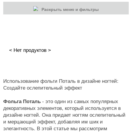
Раскрыть меню и фильтры
КАТЕГОРИИ
Cбросить
Акции
Новинки
< Нет продуктов >
Скоро в продаже
Распродажа
Дизайн ногтей
Использование фольги Поталь в дизайне ногтей:
Втирка-спрей
Создайте ослепительный эффект
Жидкая втирка
Фольга Поталь
- это один из самых популярных
Ручки маркер для дизайна
декоративных элементов, который используется в
дизайне ногтей. Она придает ногтям ослепительный
3D дизайн
и мерцающий эффект, добавляя им шик и
элегантность. В этой статье мы рассмотрим
Valentine's Day