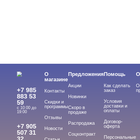
О
Предложения
Помощь
О
магазине
Акции
Как сделать
О
+7 985
заказ
п
Контакты
883 53
Новинки
Условия
59
Скидки и
доставки и
программы
Скоро в
с 10:00 до
оплаты
19:00
продаже
Отзывы
Договор-
Распродажа
+7 905
оферта
Новости
507 31
Соцконтракт
Персональные
32
Статьи