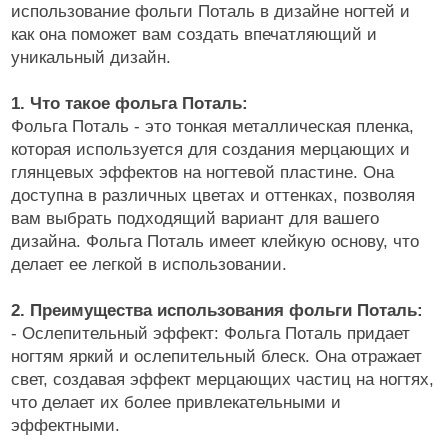
использование фольги Поталь в дизайне ногтей и
Аэрография
как она поможет вам создать впечатляющий и
уникальный дизайн.
Блестки светоотражающие
Блестки/Песок/Мороженое и др
1. Что такое фольга Поталь:
Фольга Поталь - это тонкая металлическая пленка,
Втирка, хлопья Юки
которая используется для создания мерцающих и
глянцевых эффектов на ногтевой пластине. Она
Декор "Осколки стекла" и "Северное сияние"
доступна в различных цветах и оттенках, позволяя
Декор "Радужная крошка", мармелад, крумбсы
вам выбрать подходящий вариант для вашего
дизайна. Фольга Поталь имеет клейкую основу, что
Декор для роскошного дизайна ногтей
делает ее легкой в использовании.
Кабашоны для выкраски
2. Преимущества использования фольги Поталь:
Камифубуки NEW
- Ослепительный эффект: Фольга Поталь придает
ногтям яркий и ослепительный блеск. Она отражает
Камни, пластиковые украшения, цветы
свет, создавая эффект мерцающих частиц на ногтях,
Карандаш-маркер
что делает их более привлекательными и
эффектными.
Кашемир