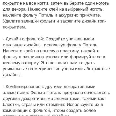
покрытие на все ногти, затем выберите один ноготь
Соты, конфетти, ромбики, миксы
для декора. Нанесите клей на выбранный ноготь,
Стемпинг - дизайн ногтей
наклейте фольгу Поталь и аккуратно прижмите.
Удалите залишки фольги и закрепите дизайн топ-
Стразы, жемчуг, пикси
покрытием.
Сухоцветы
- Дизайн с фольгой: Создайте уникальные и
Шестигранники/Крупные блестки
стильные дизайны, используя фольгу Поталь.
Нанесите клей на ногтевую пластину, наклейте
Краски для дизайна
фольгу в различных узорах или формируйте ее в
ФИМО - резиновые аппликации, штанги
желаемую форму. Это позволит вам создать
уникальные геометрические узоры или абстрактные
Инструменты
дизайны.
Лаки для ногтей
- Комбинирование с другими декоративными
Пилки, блоки
элементами: Фольга Поталь прекрасно сочетается с
другими декоративными элементами, такими как
Подология
блестки, стразы или стемпинг. Используйте их в
комбинации с фольгой, чтобы создать более
Уход