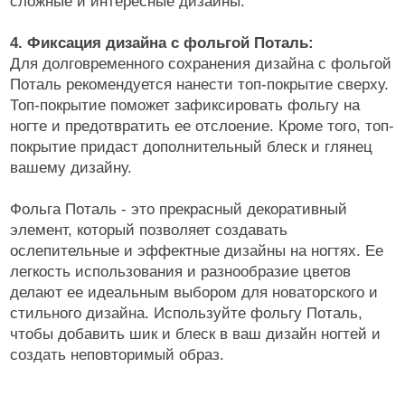
сложные и интересные дизайны.
Фрезы, боры, колпачки
4. Фиксация дизайна с фольгой Поталь:
Для долговременного сохранения дизайна с фольгой
БРЕНДЫ
Cвернуть
Поталь рекомендуется нанести топ-покрытие сверху.
Топ-покрытие поможет зафиксировать фольгу на
ногте и предотвратить ее отслоение. Кроме того, топ-
покрытие придаст дополнительный блеск и глянец
ADRICOCO
вашему дизайну.
ARAVIA
Фольга Поталь - это прекрасный декоративный
ARTEX
элемент, который позволяет создавать
BEAUTIX
ослепительные и эффектные дизайны на ногтях. Ее
BENOVY
легкость использования и разнообразие цветов
делают ее идеальным выбором для новаторского и
Показать все
стильного дизайна. Используйте фольгу Поталь,
чтобы добавить шик и блеск в ваш дизайн ногтей и
ЦЕНА
Cвернуть
создать неповторимый образ.