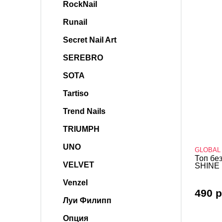
RockNail
Runail
Secret Nail Art
SEREBRO
SOTA
Tartiso
Trend Nails
TRIUMPH
UNO
GLOBAL
Топ бе
VELVET
SHINE 
Venzel
490 р
Луи Филипп
Опция