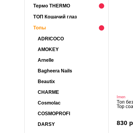
Термо THERMO
ТОП Кошачий глаз
Топы
ADRICOCO
AMOKEY
Arnelle
Bagheera Nails
Beautix
CHARME
Imen
Топ бе
Cosmolac
Top coa
COSMOPROFI
830 р
DARSY