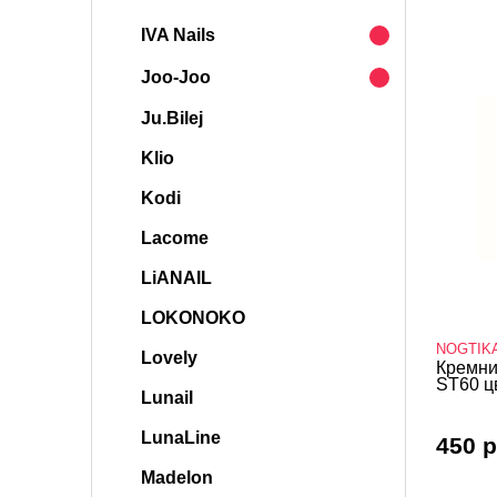
IVA Nails
Joo-Joo
Ju.Bilej
Klio
Kodi
Lacome
LiANAIL
LOKONOKO
NOGTIK
Lovely
Кремни
ST60 цв
Lunail
LunaLine
450 р
Madelon