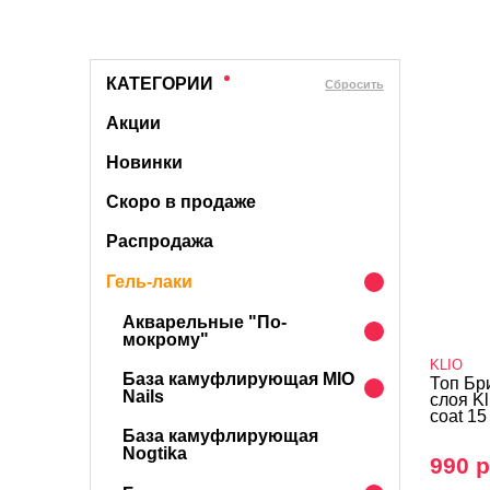
КАТЕГОРИИ
Cбросить
Акции
Новинки
Скоро в продаже
Распродажа
Гель-лаки
Акварельные "По-
мокрому"
KLIO
База камуфлирующая MIO
Топ Бр
Nails
слоя K
coat 15
База камуфлирующая
Nogtika
990 р