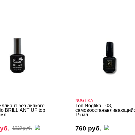
NOGTIKA
иллиант без липкого
Топ Nogtika T03,
lio BRILLIANT UF top
самовосстанавливающийс
 мл
15 мл.
уб.
760 руб.
1020 руб.