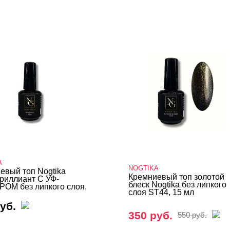
A
NOGTIKA
евый топ Nogtika
Кремниевый топ золотой
риллиант С УФ-
блеск Nogtika без липкого
ОМ без липкого слоя,
слоя ST44, 15 мл
уб.
350 руб.
550 руб.