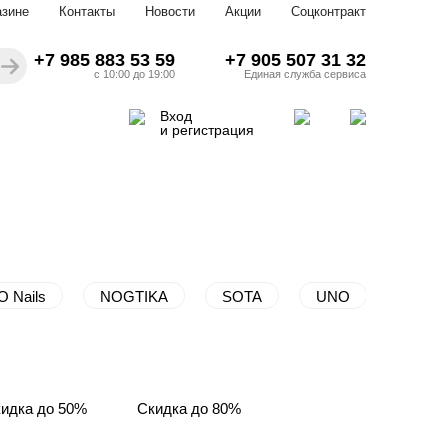
азине
Контакты
Новости
Акции
Соцконтракт
+7 985 883 53 59
+7 905 507 31 32
с 10:00 до 19:00
Единая служба сервиса
Вход
и регистрация
O Nails
NOGTIKA
SOTA
UNO
идка до 50%
Скидка до 80%