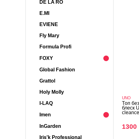
DE LA RO
E.MI
EVIENE
Fly Mary
Formula Profi
FOXY
Global Fashion
Grattol
Holy Molly
UNO
I-LAQ
Топ бе
блеск 
cleance
Imen
1300 
InGarden
Iris'k Professional