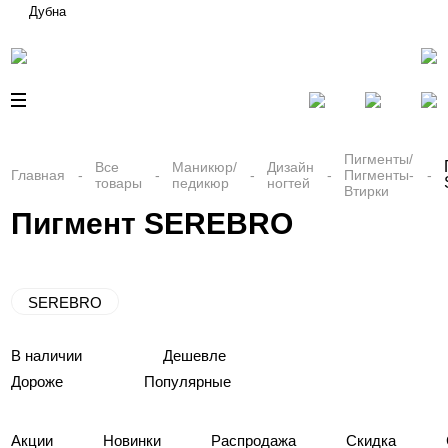
Дубна
Пигменты/
Все
Маникюр/
Дизайн
Главная
Пигменты-
товары
педикюр
ногтей
Втирки
Пигмент SEREBRO
SEREBRO
В наличии
Дешевле
Дороже
Популярные
Акции
Новинки
Распродажа
Скидка