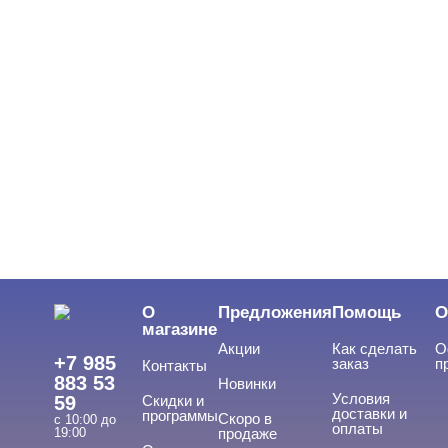
Слюда, пралине
Соты, конфетти, ромбики, миксы
Стемпинг - дизайн ногтей
Стразы, жемчуг, пикси
Сухоцветы
Шестигранники/Крупные блестки
Краски для дизайна
ФИМО - резиновые аппликации, штанги
О
Предложения
Помощь
О
магазине
Инструменты
Акции
Как сделать
О
+7 985
заказ
п
Контакты
Лаки для ногтей
883 53
Новинки
Условия
59
Скидки и
Пилки, блоки
доставки и
программы
Скоро в
с 10:00 до
оплаты
19:00
продаже