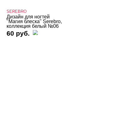
3D дизайн
SEREBRO
Valentine's Day
Дизайн для ногтей
"Магия блеска" Serebro,
Аэрография
коллекция белый №06
60 руб.
Блестки светоотражающие
Блестки/Песок/Мороженое и др
Втирка, хлопья Юки
Декор "Осколки стекла" и "Северное сияние"
Декор "Радужная крошка", мармелад, крумбсы
Декор для роскошного дизайна ногтей
Кабашоны для выкраски
Камифубуки NEW
Камни, пластиковые украшения, цветы