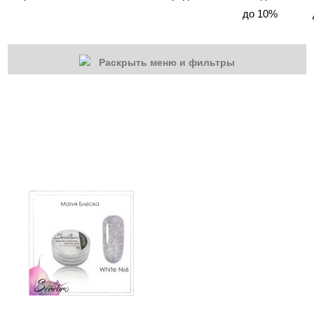
до 10%
Раскрыть меню и фильтры
КАТЕГОРИИ
Cбросить
Акции
Новинки
Скоро в продаже
Распродажа
Дизайн ногтей
Втирка-спрей
Жидкая втирка
Ручки маркер для дизайна