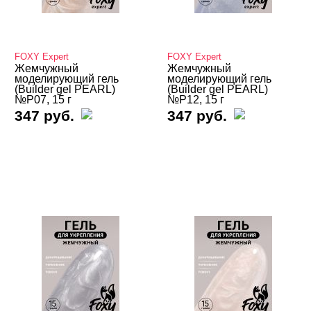
Гели и Акрил гели
База
FOXY Expert
FOXY Expert
Жидкие гели и полигели
Жемчужный
Жемчужный
моделирующий гель
моделирующий гель
(Builder gel PEARL)
(Builder gel PEARL)
Акригель (полигель)
№P07, 15 г
№P12, 15 г
347 руб.
347 руб.
Биогель
Гели для френча
Камуфлирующие гели
ADRICOCO
ARTEX
CHARME
CosmoLac
COSMOPROFI