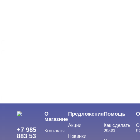
СИСТЕМА МОДЕЛИРОВАНИЯ
Cвернуть
Однофазная
Трехфазная
ВИДЫ ГЕЛЕЙ
Cвернуть
LED-гели
LED/UV-гели
О
Предложения
Помощь
О
Акригель
магазине
Акции
Как сделать
О
Уф-Гель
+7 985
заказ
п
Контакты
883 53
Новинки
Биогель