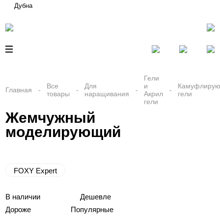
Дубна
Гели
Все
Для
и
Камуфлиру
Главная
товары
наращивания
Акрил
гели
гели
Жемчужный
моделирующий
FOXY Expert
В наличии
Дешевле
Дороже
Популярные