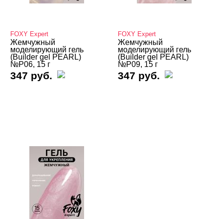
Kodi
MADELON
FOXY Expert
FOXY Expert
MIO Nails
Жемчужный
Жемчужный
моделирующий гель
моделирующий гель
(Builder gel PEARL)
(Builder gel PEARL)
MOLLON PRO
№P06, 15 г
№P09, 15 г
347 руб.
347 руб.
MONAMI
Nail Best
Nano Professional
NFU.Oh
Nika Nagel
NOGTIKA
NOGTISHOP
Patrisa Nail
Severina