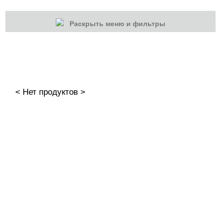
Раскрыть меню и фильтры
КАТЕГОРИИ
Cбросить
Акции
Новинки
< Нет продуктов >
Скоро в продаже
Распродажа
Наборы
Акрилы
Гель-краски
Гели и Акрил гели
База