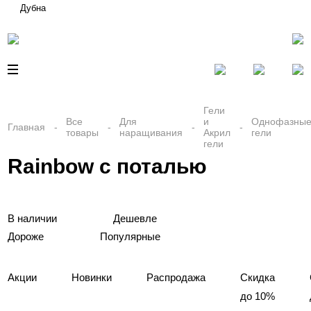
Дубна
Гели
Все
Для
и
Однофазны
Главная
товары
наращивания
Акрил
гели
гели
Rainbow с поталью
В наличии
Дешевле
Дороже
Популярные
Акции
Новинки
Распродажа
Скидка
до 10%