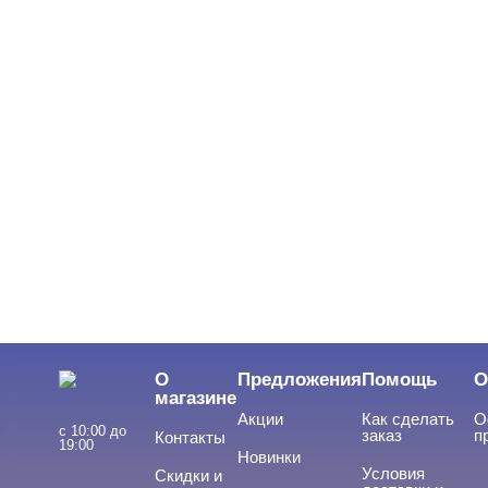
СИСТЕМА МОДЕЛИРОВАНИЯ
Cвернуть
Однофазная
Трехфазная
ВИДЫ ГЕЛЕЙ
Cвернуть
LED-гели
LED/UV-гели
О
Предложения
Помощь
О
Акригель
магазине
Акции
Как сделать
О
Уф-Гель
с 10:00 до
заказ
п
Контакты
19:00
Новинки
Биогель
Условия
Скидки и