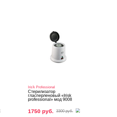
Iris'k Professional
Стерилизатор
гласперленовый «Irisk
professional» мод 9008
1750 руб.
3300 руб.