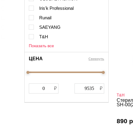
Iris'k Professional
Runail
SAEYANG
T&H
Показать все
ЦЕНА
Cвернуть
T&H
Стерил
SH-00(
890 р