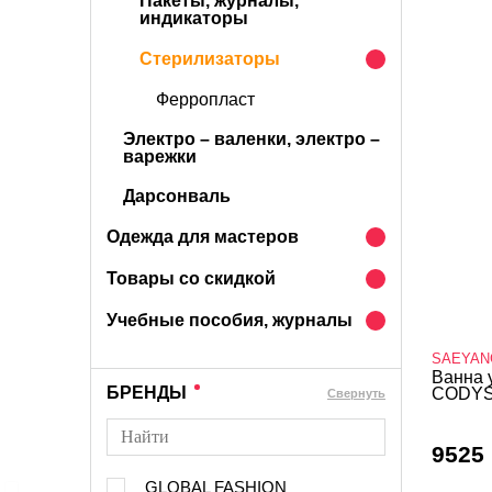
Пакеты, журналы,
индикаторы
Стерилизаторы
Ферропласт
Электро – валенки, электро –
варежки
Дарсонваль
Одежда для мастеров
Товары со скидкой
Учебные пособия, журналы
SAEYAN
Ванна 
БРЕНДЫ
CODYSO
Cвернуть
9525 
GLOBAL FASHION