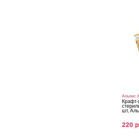
Альянс 
Крафт-
стерил
шт, Ал
220 р