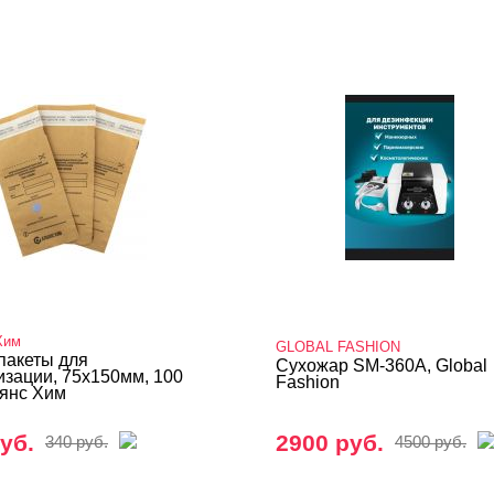
Хим
GLOBAL FASHION
пакеты для
Сухожар SM-360A, Global
изации, 75х150мм, 100
Fashion
ьянс Хим
уб.
2900 руб.
340 руб.
4500 руб.