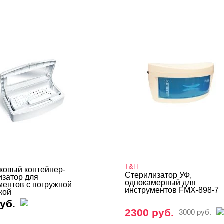
T&H
ковый контейнер-
Стерилизатор УФ,
изатор для
однокамерный для
ментов с погружной
инструментов FMX-898-7
кой
уб.
2300 руб.
3000 руб.