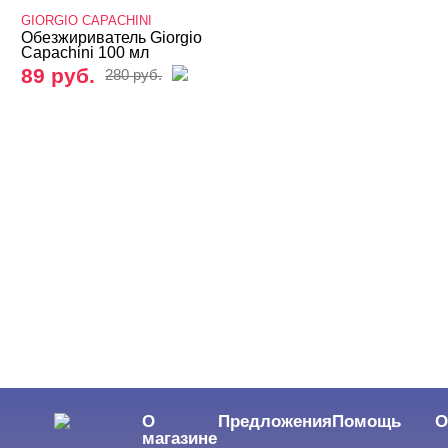
GIORGIO CAPACHINI
GIORGIO CAPACHINI
Обезжириватель Giorgio
Nano Professional
Capachini 100 мл
89 руб.
280 руб.
Patrisa Nail
АЛДЕЗ
ГигиенаМед
Интерсэн
МультиДез
НИОПИК
Жидкости
Расходные материалы
Аксессуары
БРЕНДЫ
Cвернуть
О
Предложения
Помощь
О
магазине