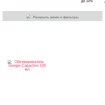
до 10%
Раскрыть меню и фильтры
КАТЕГОРИИ
Cбросить
Акции
Новинки
Скоро в продаже
Распродажа
Подарки и сертификаты
Дезинфекция
Жидкие перчатки
Кровостонавливающие жидкости
EMI
INKI