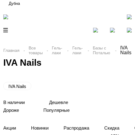
Дубна
IVA
Все
Гель-
Гель-
Базы с
Главная
Nails
товары
лаки
лаки
Поталью
IVA Nails
IVA Nails
В наличии
Дешевле
Дороже
Популярные
Акции
Новинки
Распродажа
Скидка