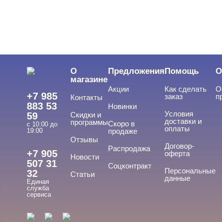
ЦЕНА
Cвернуть
О
Предложения
Помощь
О
магазине
Акции
Как сделать
О
+7 985
заказ
п
Контакты
883 53
Новинки
Условия
59
Скидки и
доставки и
программы
Скоро в
с 10:00 до
оплаты
19:00
продаже
Отзывы
ТИПЫ ГЕЛЕЙ
Договор-
Cвернуть
Распродажа
+7 905
оферта
Новости
507 31
Соцконтракт
Персональные
32
Статьи
данные
Единая
База
служба
сервиса
База для донаращивания
База жесткая