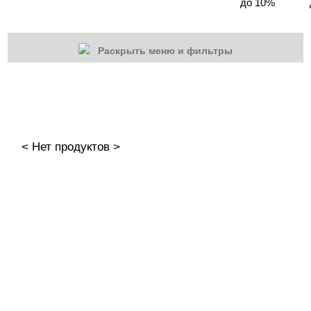
до 10%
Раскрыть меню и фильтры
КАТЕГОРИИ
Cбросить
Акции
Новинки
< Нет продуктов >
Скоро в продаже
Распродажа
Гель-лаки
Акварельные "По-мокрому"
База камуфлирующая MIO Nails
База камуфлирующая Nogtika
Базы