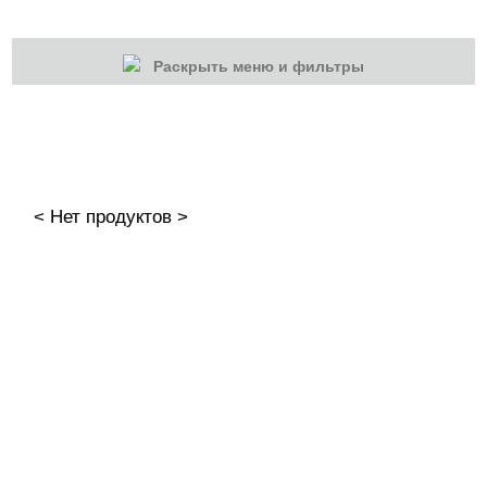
Раскрыть меню и фильтры
КАТЕГОРИИ
Cбросить
Акции
Новинки
< Нет продуктов >
Скоро в продаже
Распродажа
Подарки и сертификаты
Дезинфекция
Жидкости
Жидкости для очистки инструмента
Праймеры и др.