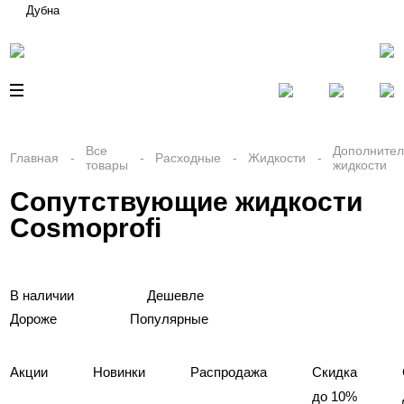
Дубна
Все
Дополните
Главная
Расходные
Жидкости
товары
жидкости
Сопутствующие жидкости
Cosmoprofi
В наличии
Дешевле
Дороже
Популярные
Акции
Новинки
Распродажа
Скидка
до 10%