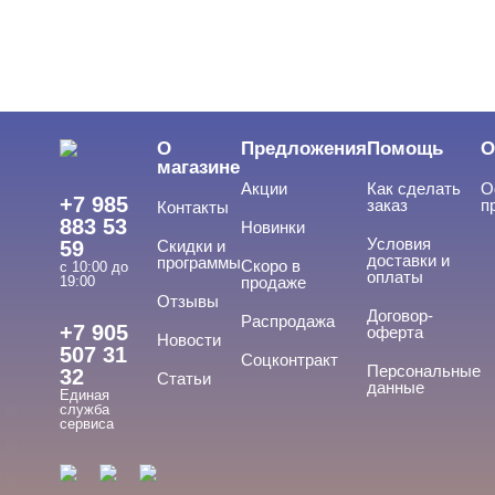
Сопутствующие жидкости UNO
Сопутствующие жидкости VogueNails
Сопутствующие жидкости Без бренда
Сопутствующие жидкости Владмива
Сопутствующие жидкости Луи Филипп
О
Предложения
Помощь
О
Сопутствующие жидкости Опция
магазине
Акции
Как сделать
О
Расходные материалы
+7 985
заказ
п
Контакты
883 53
Новинки
Аксессуары
Условия
59
Скидки и
доставки и
программы
Скоро в
с 10:00 до
оплаты
19:00
продаже
Отзывы
БРЕНДЫ
Договор-
Cвернуть
Распродажа
+7 905
оферта
Новости
507 31
Соцконтракт
Персональные
32
Статьи
данные
Единая
ADRICOCO
служба
сервиса
ARAVIA
ARTEX