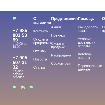
О
Предложения
Помощь
О
магазине
Акции
Как сделать
О
+7 985
заказ
п
Контакты
883 53
Новинки
Условия
59
Скидки и
доставки и
программы
Скоро в
с 10:00 до
оплаты
19:00
продаже
Отзывы
Договор-
Распродажа
+7 905
оферта
Новости
507 31
Соцконтракт
Персональные
32
Статьи
данные
Единая
служба
сервиса