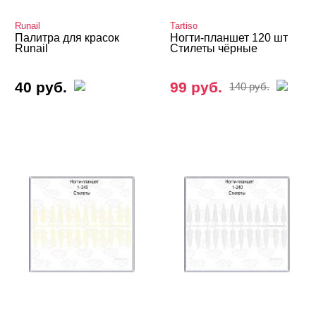
Защитные очки и экраны
Runail
Tartiso
Палитра для красок
Ногти-планшет 120 шт
Runail
Стилеты чёрные
Кейсы, контейнеры, подставки.
Палитры
40 руб.
99 руб.
140 руб.
Салфетки, колпачки, фольга
Подставки, разделители, муляжи и др.
БРЕНДЫ
Cвернуть
BLOOM
GLOBAL FASHION
Iris'k Professional
MONAMI