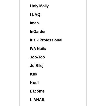
Holy Molly
I-LAQ
Imen
InGarden
Iris'k Professional
IVA Nails
Joo-Joo
Ju.Bilej
Klio
Kodi
Lacome
LiANAIL