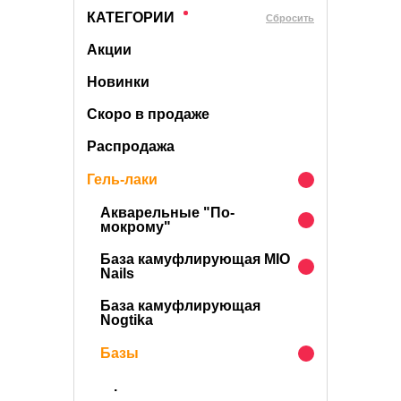
КАТЕГОРИИ
Cбросить
Акции
Новинки
Скоро в продаже
Распродажа
Гель-лаки
Акварельные "По-
мокрому"
База камуфлирующая MIO
Nails
База камуфлирующая
Nogtika
Базы
.