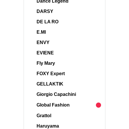
Dance Legend
DARSY
DE LA RO
E.MI
ENVY
EVIENE
Fly Mary
FOXY Expert
GELLAKTIK
Giorgio Capachini
Global Fashion
Grattol
Haruyama