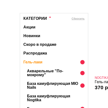
КАТЕГОРИИ
Cбросить
Акции
Новинки
Скоро в продаже
Распродажа
Гель-лаки
Акварельные "По-
мокрому"
NOGTIK
Гель-ла
База камуфлирующая MIO
370 р
Nails
База камуфлирующая
Nogtika