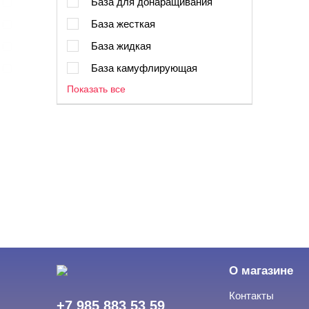
База для донаращивания
База жесткая
База жидкая
База камуфлирующая
Показать все
О магазине
Контакты
+7 985 883 53 59