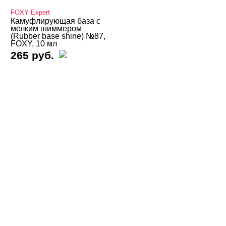
Термо THERMO
FOXY Expert
Камуфлирующая база с
мелким шиммером
ТОП Кошачий глаз
(Rubber base shine) №87,
FOXY, 10 мл
Топы
265 руб.
Хамелеон
Гель-лаки Bloom
Гель-лаки FOXY
Гель-лаки GLOBAL FASHION
Гель-лаки Holy Molly
Гель-лаки MIO Nails
Гель-лаки Nogtika
Гель-лаки REVOL
Гель-лаки SOTA