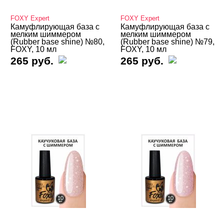
Базы
FOXY Expert
FOXY Expert
Базы камуфлирующие
Камуфлирующая база с
Камуфлирующая база с
мелким шиммером
мелким шиммером
(Rubber base shine) №80,
(Rubber base shine) №79,
База камулирующая Bloom
FOXY, 10 мл
FOXY, 10 мл
265 руб.
265 руб.
База камуфлирующая FOXY
Молочная
Натуральная
С блестками
База камуфлирующая Global Fashion
База камуфлирующая MONAMI
База камуфлирующая Mystique
База камуфлирующая Nail Republic
База камуфлирующая SOTA
База камуфлирующая UNO