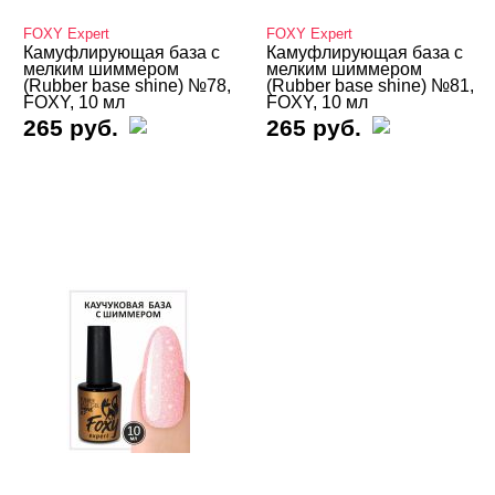
База камуфлирующая Луи Филипп
FOXY Expert
FOXY Expert
Камуфлирующая база с
Камуфлирующая база с
Бза камуфлирующая IMEN
мелким шиммером
мелким шиммером
(Rubber base shine) №78,
(Rubber base shine) №81,
FOXY, 10 мл
FOXY, 10 мл
Базы Неоновые
265 руб.
265 руб.
Базы с Поталью
Базы Светоотражающие
Базы Цветные
Витражные
Кошачий глаз MIO Nails
Кошачий глаз NOGTIKA
Кошачий глаз Магниты
Светоотражающие Nogtika
Твердые кремовые гель-лаки