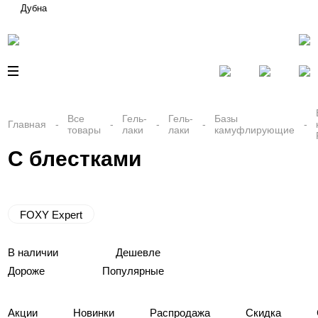
Дубна
Все
Гель-
Гель-
Базы
Главная
товары
лаки
лаки
камуфлирующие
С блестками
FOXY Expert
В наличии
Дешевле
Дороже
Популярные
Акции
Новинки
Распродажа
Скидка