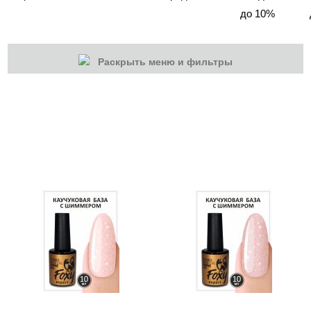
до 10%
Раскрыть меню и фильтры
КАТЕГОРИИ
Cбросить
Акции
Новинки
Скоро в продаже
Распродажа
Гель-лаки
Акварельные "По-мокрому"
База камуфлирующая MIO Nails
База камуфлирующая Nogtika