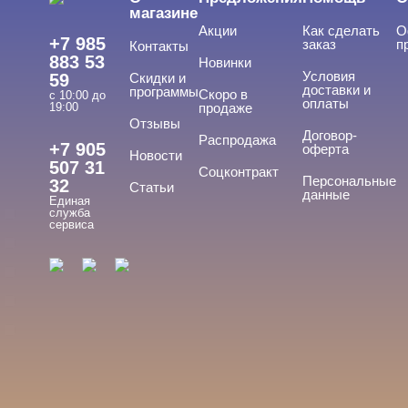
магазине
Акции
Как сделать
О
+7 985
заказ
п
Контакты
883 53
Новинки
Условия
59
Скидки и
доставки и
программы
Скоро в
с 10:00 до
оплаты
19:00
продаже
Отзывы
ТИПЫ ГЕЛЕЙ
Договор-
Cвернуть
Распродажа
+7 905
оферта
Новости
507 31
Соцконтракт
Персональные
32
Статьи
данные
Единая
База
служба
сервиса
База для донаращивания
База жесткая
База жидкая
База камуфлирующая
Показать все