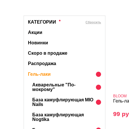
КАТЕГОРИИ
Cбросить
Акции
Новинки
Скоро в продаже
Распродажа
Гель-лаки
Акварельные "По-
мокрому"
BLOOM
База камуфлирующая MIO
Гель-л
Nails
99 ру
База камуфлирующая
Nogtika