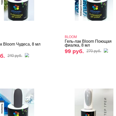
BLOOM
Гель-лак Bloom Поющая
к Bloom Чудеса, 8 мл
фиалка, 8 мл
99 руб.
270 руб.
б.
240 руб.