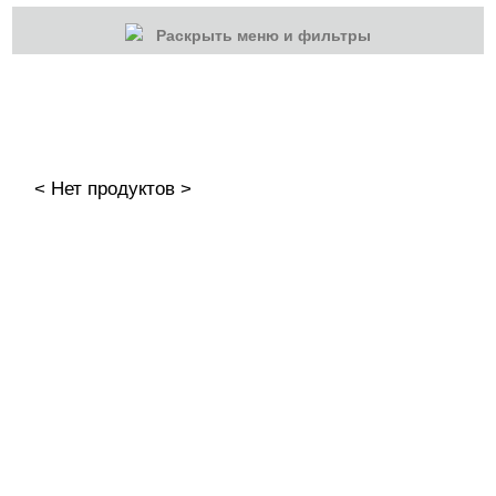
Раскрыть меню и фильтры
КАТЕГОРИИ
Cбросить
Акции
Новинки
< Нет продуктов >
Скоро в продаже
Распродажа
Гель-лаки
Акварельные "По-мокрому"
Капли для акварельной техники
Акварельные капли Iris'k Professional
Акварельные капли Serebro
Акварельные капли Patrisa Nail