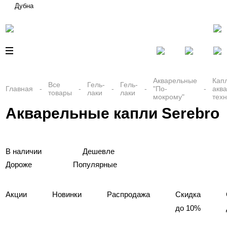
Дубна
Акварельные
Кап
Все
Гель-
Гель-
Главная
"По-
акв
товары
лаки
лаки
мокрому"
тех
Акварельные капли Serebro
В наличии
Дешевле
Дороже
Популярные
Акции
Новинки
Распродажа
Скидка
до 10%