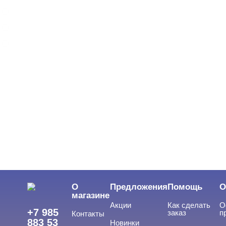
ARTEX
BEAUTIX
BENOVY
Показать все
ЦВЕТ
Свернуть
ЦЕНА
Cвернуть
О
Предложения
Помощь
О
магазине
Акции
Как сделать
О
+7 985
заказ
п
Контакты
883 53
Новинки