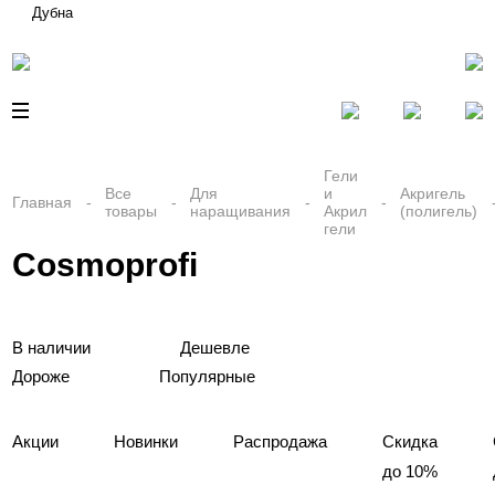
Дубна
Гели
Все
Для
и
Акригель
Главная
товары
наращивания
Акрил
(полигель)
гели
Cosmoprofi
В наличии
Дешевле
Дороже
Популярные
Акции
Новинки
Распродажа
Скидка
до 10%