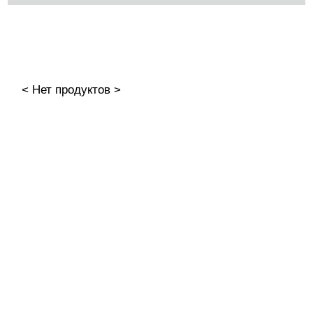
КАТЕГОРИИ
Cбросить
Акции
Новинки
< Нет продуктов >
Скоро в продаже
Распродажа
Наборы
Акрилы
Гель-краски
Гели и Акрил гели
База
Жидкие гели и полигели
Акригель (полигель)