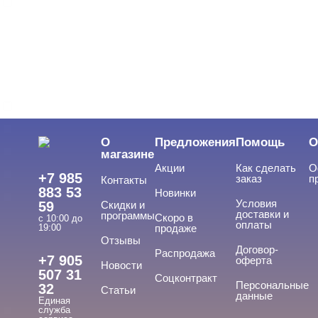
Трехфазная
ВИДЫ ГЕЛЕЙ
Cвернуть
LED-гели
LED/UV-гели
О
Предложения
Помощь
О
Акригель
магазине
Акции
Как сделать
О
Уф-Гель
+7 985
заказ
п
Контакты
883 53
Новинки
Биогель
Условия
59
Скидки и
доставки и
программы
Скоро в
Показать все
с 10:00 до
оплаты
19:00
продаже
Отзывы
ТИПЫ ГЕЛЕЙ
Договор-
Cвернуть
Распродажа
+7 905
оферта
Новости
507 31
Соцконтракт
Персональные
32
Статьи
данные
Единая
3д
служба