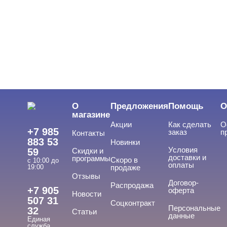
О
Предложения
Помощь
О
магазине
Акции
Как сделать
О
+7 985
заказ
п
Контакты
883 53
Новинки
Условия
59
Скидки и
доставки и
программы
Скоро в
с 10:00 до
оплаты
19:00
продаже
Отзывы
Договор-
Распродажа
+7 905
оферта
Новости
507 31
Соцконтракт
Персональные
32
Статьи
данные
Единая
служба