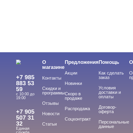
О
Предложения
Помощь
О
магазине
Акции
Как сделать
О
+7 985
заказ
п
Контакты
883 53
Новинки
Условия
59
Скидки и
доставки и
программы
Скоро в
с 10:00 до
оплаты
19:00
продаже
Отзывы
Договор-
Распродажа
+7 905
оферта
Новости
507 31
Соцконтракт
Персональные
32
Статьи
данные
Единая
служба