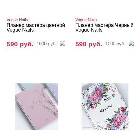
Учебные пособия, журналы
Vogue Nails
Vogue Nails
Альбомы для слайдеров
Планер мастера цветной
Планер мастера Черный
Журналы учета и контроля, индикаторы
Vogue Nails
Vogue Nails
Книги для записи клиентов
590 руб.
590 руб.
1000 руб.
1000 руб.
Обучающие материалы DVD
Тренировочные карты Bloom
Тренировочные карты IRISK PROFESSIONAL
Учебные пособия E.MI
Вебинары
БРЕНДЫ
Cвернуть
BLOOM
IB.DI NAILS