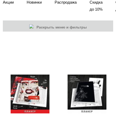
Акции
Новинки
Распродажа
Скидка
до 10%
Раскрыть меню и фильтры
КАТЕГОРИИ
Cбросить
Акции
Новинки
Скоро в продаже
Распродажа
Мебель для салонов
Оборудование
Одежда для мастеров
Товары со скидкой