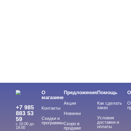
О
Предложения
Помощь
О
магазине
Акции
Как сделать
О
+7 985
заказ
п
Контакты
883 53
Новинки
Условия
59
Скидки и
доставки и
программы
Скоро в
с 10:00 до
оплаты
19:00
продаже