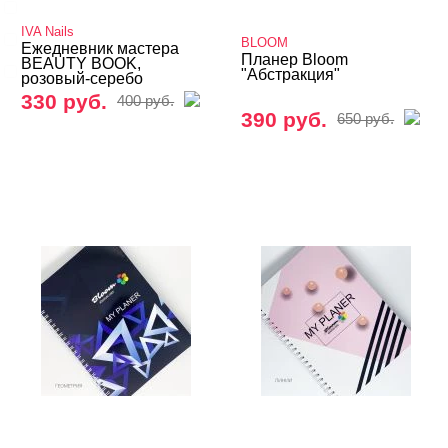
IVA Nails
IVA Nails
Swanky Stamping
BLOOM
Ежедневник мастера
Планер Bloom
BEAUTY BOOK,
Vogue Nails
"Абстракция"
розовый-серебо
330 руб.
400 руб.
390 руб.
650 руб.
ЦЕНА
Cвернуть