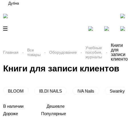
Дубна
Книги
Учебные
для
Все
Главная
Оборудование
пособия,
записи
товары
журналы
клиенто
Книги для записи клиентов
BLOOM
IB.DI NAILS
IVA Nails
Swanky S
В наличии
Дешевле
Дороже
Популярные