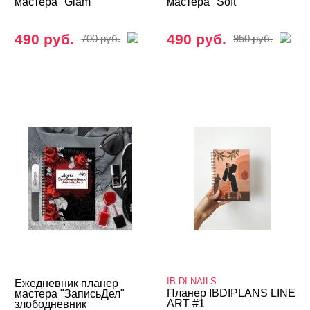
мастера "Glam"
мастера "Soft"
490 руб.
490 руб.
700 руб.
950 руб.
IB.DI NAILS
Ежедневник планер
Планер IBDIPLANS LINE
мастера "ЗаписьДел"
ART #1
злободневник