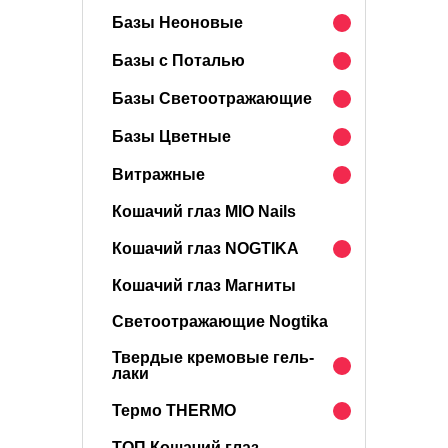
Базы Неоновые
Базы с Поталью
Базы Светоотражающие
Базы Цветные
Витражные
Кошачий глаз MIO Nails
Кошачий глаз NOGTIKA
Кошачий глаз Магниты
Светоотражающие Nogtika
Твердые кремовые гель-
лаки
Термо THERMO
ТОП Кошачий глаз