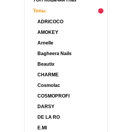
Топы
ADRICOCO
AMOKEY
Arnelle
Bagheera Nails
Beautix
CHARME
Cosmolac
COSMOPROFI
DARSY
DE LA RO
E.MI