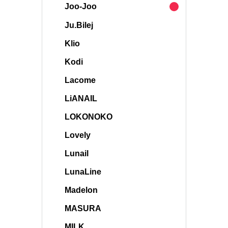
Joo-Joo
Ju.Bilej
Klio
Kodi
Lacome
LiANAIL
LOKONOKO
Lovely
Lunail
LunaLine
Madelon
MASURA
MILK