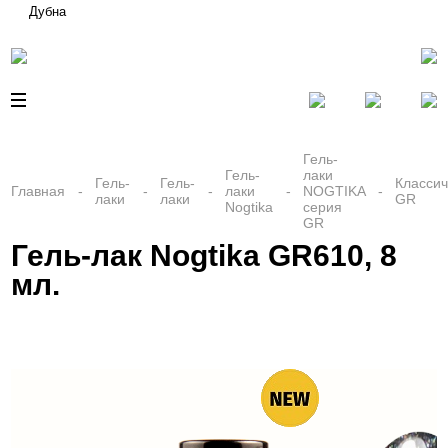
Дубна
Гель-
Гель-
лаки
Гель-
Гель-
Классич
Главная
лаки
NOGTIKA
лаки
лаки
GR
Nogtika
серия
GR
Гель-лак Nogtika GR610, 8
мл.