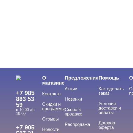
О
Предложения
Помощь
О
магазине
Акции
Как сделать
О
+7 985
заказ
п
Контакты
883 53
Новинки
Условия
59
Скидки и
доставки и
программы
Скоро в
с 10:00 до
оплаты
19:00
продаже
Отзывы
Договор-
Распродажа
+7 905
оферта
Новости