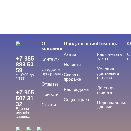
О
Предложения
Помощь
О
магазине
Акции
Как сделать
О
+7 985
заказ
п
Контакты
883 53
Новинки
Условия
59
Скидки и
доставки и
программы
Скоро в
с 10:00 до
оплаты
19:00
продаже
Отзывы
Договор-
Распродажа
+7 905
оферта
Новости
507 31
Соцконтракт
Персональные
32
Статьи
данные
Единая
служба
сервиса