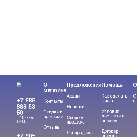
О
Предложения
Помощь
О
магазине
Акции
Как сделать
О
+7 985
заказ
п
Контакты
883 53
Новинки
Условия
59
Скидки и
доставки и
программы
Скоро в
с 10:00 до
оплаты
19:00
продаже
Отзывы
Договор-
Распродажа
+7 905
оферта