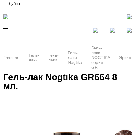
Дубна
Гель-
Гель-
лаки
Гель-
Гель-
Главная
лаки
NOGTIKA
Яркие
лаки
лаки
Nogtika
серия
GR
Гель-лак Nogtika GR664 8
мл.