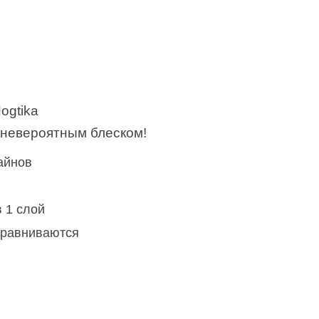
ogtika
с невероятным блеском!
айнов
 1 слой
ыравниваются