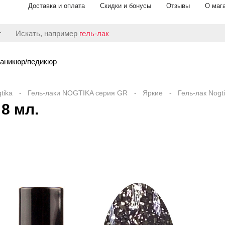
Доставка и оплата
Скидки и бонусы
Отзывы
О маг
Искать, например
гель-лак
аникюр/педикюр
tika
Гель-лаки NOGTIKA серия GR
Яркие
Гель-лак Nogt
 8 мл.