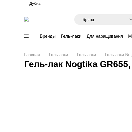
Дубна
Бренды
Гель-лаки
Для наращивания
М
Главная
Гель-лаки
Гель-лаки
Гель-лаки Nog
Гель-лак Nogtika GR655,