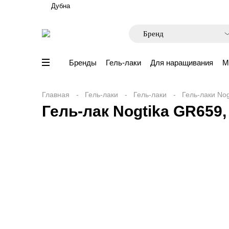
Дубна
Бренды
Гель-лаки
Для наращивания
М
Главная
Гель-лаки
Гель-лаки
Гель-лаки Nog
Гель-лак Nogtika GR659,