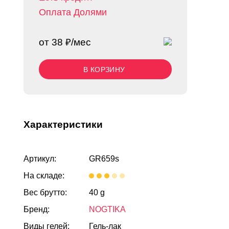
Оплата Долями
от 38 ₽/мес
В КОРЗИНУ
Характеристики
Артикул:
GR659s
На складе:
Вес брутто:
40 g
Бренд:
NOGTIKA
Виды гелей:
Гель-лак