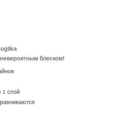
ogtika
с невероятным блеском!
айнов
 1 слой
ыравниваются