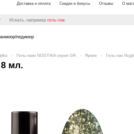
Доставка и оплата
Скидки и бонусы
Отзывы
О маг
Искать, например
гель-лак
аникюр/педикюр
tika
Гель-лаки NOGTIKA серия GR
Яркие
Гель-лак Nogt
 8 мл.