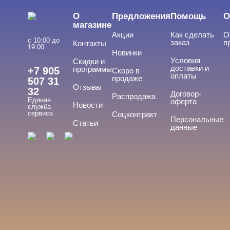
О
Предложения
Помощь
О
магазине
Акции
Как сделать
О
с 10:00 до
заказ
п
Контакты
19:00
Новинки
Условия
Скидки и
доставки и
программы
+7 905
Скоро в
оплаты
продаже
507 31
Отзывы
32
Договор-
Распродажа
Единая
оферта
Новости
служба
сервиса
Соцконтракт
Персональные
Статьи
данные