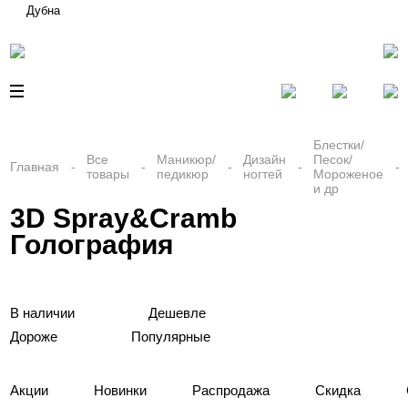
Дубна
Блестки/
Все
Маникюр/
Дизайн
Песок/
Главная
товары
педикюр
ногтей
Мороженое
и др
3D Spray&Cramb
Голография
В наличии
Дешевле
Дороже
Популярные
Акции
Новинки
Распродажа
Скидка