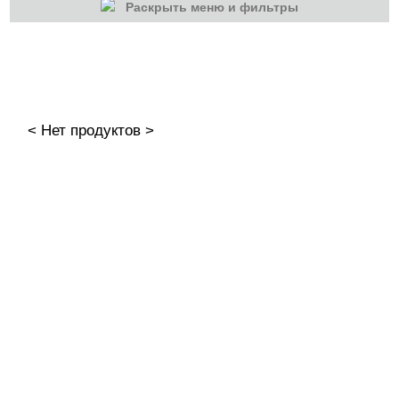
Раскрыть меню и фильтры
КАТЕГОРИИ
Cбросить
Акции
Новинки
< Нет продуктов >
Скоро в продаже
Распродажа
Дизайн ногтей
Втирка-спрей
Жидкая втирка
Ручки маркер для дизайна
3D дизайн
Valentine's Day